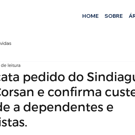
HOME
SOBRE
Á
ívidas
 de leitura
cata pedido do Sindiag
orsan e confirma cust
de a dependentes e
stas.