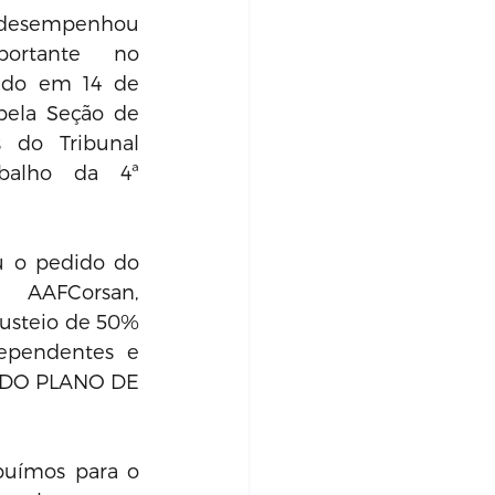
desempenhou 
rtante no 
ado em 14 de 
ela Seção de 
s do Tribunal 
balho da 4ª 
u o pedido do 
 AAFCorsan, 
usteio de 50% 
pendentes e 
 – DO PLANO DE 
uímos para o 