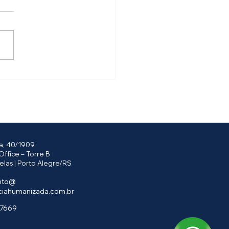
 legislação amplia
nça-paternidade e cria
lário-paternidade
ga, 40/1909
Office – Torre B
elas | Porto Alegre/RS
nto@
ciahumanizada.com.br
.7669