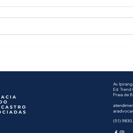
Companhia aérea pode
Nova
obrigar o despacho da
lice
bagagem de mão? Saiba
o sa
quais são os seus direitos.
Av. Ipiran
Ed. Trend 
Praia de B
atendime
aradvoca
(51) 9830