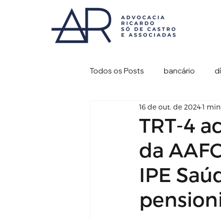
Todos os Posts
bancário
d
16 de out. de 2024
1 min
TRT-4 a
da AAFC
IPE Saú
pensioni