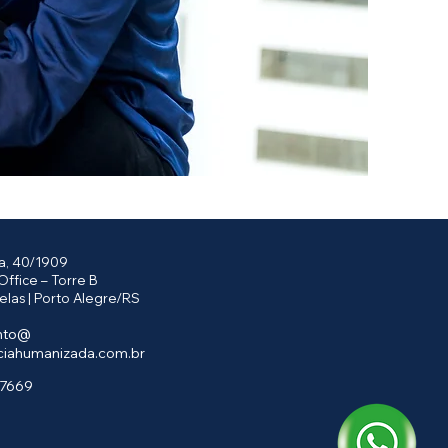
ga, 40/1909
Office – Torre B
elas | Porto Alegre/RS
nto@
ciahumanizada.com.br
.7669