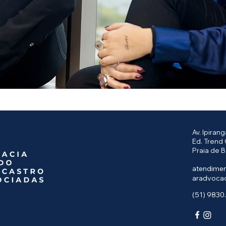
Av. Ipiran
Ed. Trend 
Praia de B
atendime
aradvoca
(51) 9830