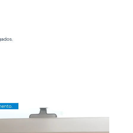
gados.
ontato
mento.