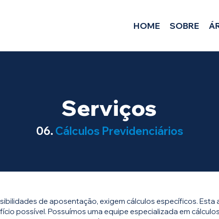
HOME
SOBRE
Á
Serviços
06.
Cálculos Previdenciários
ibilidades de aposentação, exigem cálculos específicos. Esta a
ício possível. Possuímos uma equipe especializada em cálculos