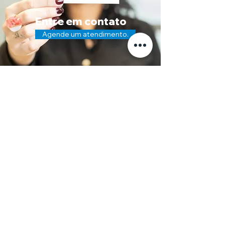
Entre em contato
Agende um atendimento.
Av. Ipiranga, 40/1909
Ed. Trend Office – Torre B
Praia de Belas | Porto Alegre/RS
atendimento@
aradvocaciahumanizada.com.br
(51) 9830.7669